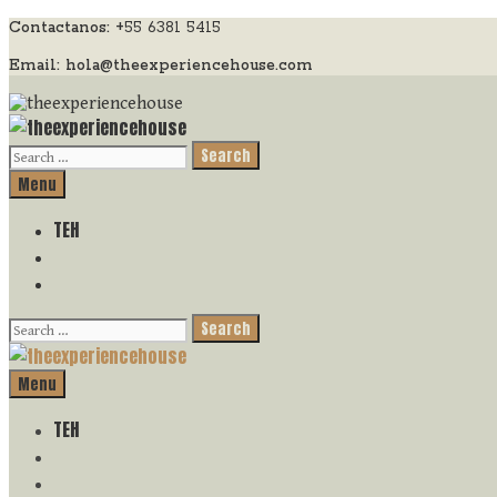
Skip
Contactanos: +
55 6381 5415
to
Email: hola@theexperiencehouse.com
content
Search
for:
Search
Menu
TEH
Search
Search
for:
Search
Menu
TEH
Search